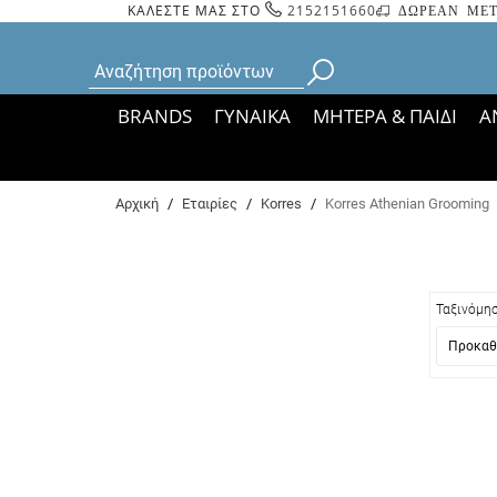
ΚΑΛΕΣΤΕ ΜΑΣ ΣΤΟ
2152151660
ΔΩΡΕΑΝ ΜΕΤ
BRANDS
ΓΥΝΑΙΚΑ
ΜΗΤΕΡΑ & ΠΑΙΔΙ
Α
Bάσει ΦΕΚ 35935/
Αρχική
/
Εταιρίες
/
Korres
/
Korres Athenian Grooming
Ταξινόμη