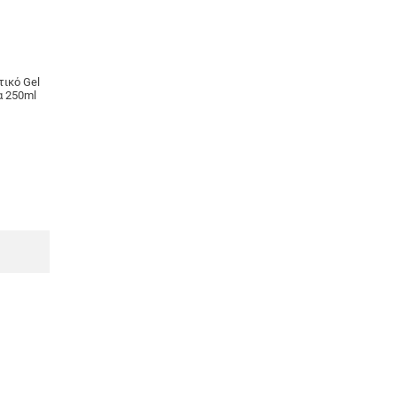
τικό Gel
α 250ml
Α