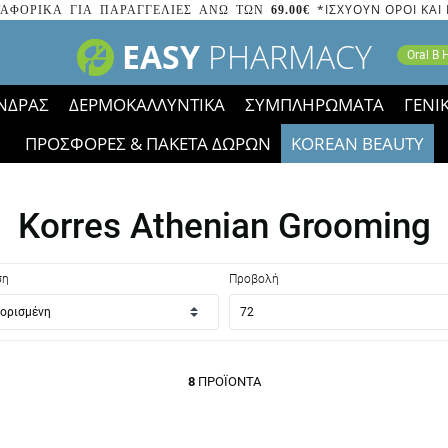
*ΙΣΧΥΟΥΝ ΟΡΟΙ ΚΑΙ
ΑΦΟΡΙΚΑ ΓΙΑ ΠΑΡΑΓΓΕΛΙΕΣ ΑΝΩ ΤΩΝ
69.00€
EASY
PHARMACY
Oral B
ΝΔΡΑΣ
ΔΕΡΜΟΚΑΛΛΥΝΤΙΚΑ
ΣΥΜΠΛΗΡΩΜΑΤΑ
ΓΕΝΙ
ΠΡΟΣΦΟΡΕΣ & ΠΑΚΕΤΑ ΔΩΡΩΝ
KOREAN BEAUTY
2023 τα εικονίδια των εκπτώσεων έφυγαν, οι χαμηλές μας 
Korres Athenian Grooming
ση
Προβολή
8
ΠΡΟΪΌΝΤΑ