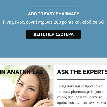
ΑΠΟ ΤΟ EASY PHARMACY
Γίνε μέλος, συγκέντρωσε 200 points και κέρδισε 6€!
ΔΕΙΤΕ ΠΕΡΙΣΣΟΤΕΡΑ
Ν ΑΝΑΓΚΗ ΣΑΣ
ASK THE EXPERT
ε
Το εξειδικευμένο προσωπικό
του easy-pharmacy.gr θα χαρεί
να σας βοηθήσει να βρείτε το
προϊόν που είναι κατάλληλο για