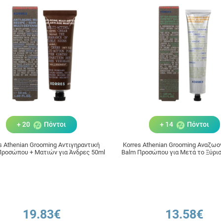
+ 20
Πόντοι
+ 14
Πόντοι
s Athenian Grooming Αντιγηραντική
Korres Athenian Grooming Αναζωο
Προσώπου + Ματιών για Άνδρες 50ml
Balm Προσώπου για Μετά το Ξύρι
19.83€
13.58€