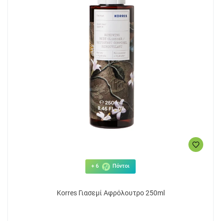
+ 6
Πόντοι
Korres Γιασεμί Αφρόλουτρο 250ml