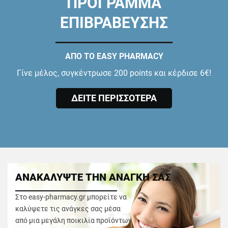
ΠΡΟΓΡΑΜΜΑ
ΕΠΙΒΡΑΒΕΥΣΗΣ
ΑΠΟ ΤΟ EASY PHARMACY
Γίνε μέλος, συγκέντρωσε 200 points και κέρδισε 6€!
ΔΕΙΤΕ ΠΕΡΙΣΣΟΤΕΡΑ
ΑΝΑΚΑΛΥΨΤΕ ΤΗΝ ΑΝΑΓΚΗ ΣΑΣ
Στο easy-pharmacy.gr μπορείτε να
καλύψετε τις ανάγκες σας μέσα
από μια μεγάλη ποικιλία προϊόντων