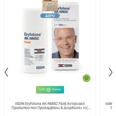
+ 25
Πόντοι
ISDIN Eryfotona AK-NMSC Fluid Αντηλιακό
Isdin 
Προσώπου που Προλαμβάνει & Διορθώνει τις
Πρ
Ακτινικές Βλάβες 50ml