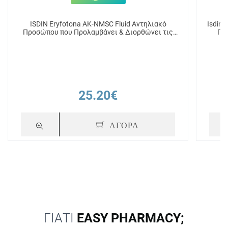
ISDIN Eryfotona AK-NMSC Fluid Αντηλιακό
Isdin 
Προσώπου που Προλαμβάνει & Διορθώνει τις
Πρ
Ακτινικές Βλάβες 50ml
25.20€
ΑΓΟΡΑ
ΓΙΑΤΙ
EASY PHARMACY;