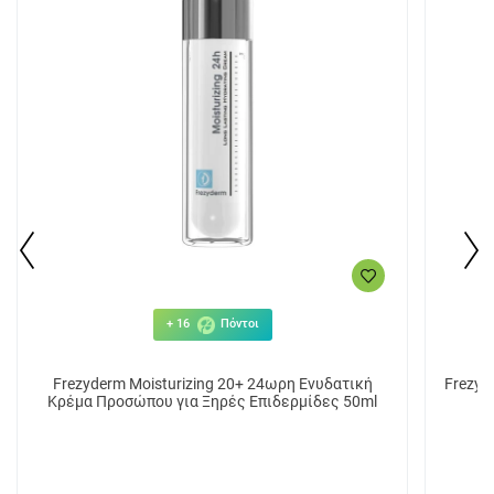
+ 16
Πόντοι
Frezyderm Moisturizing 20+ 24ωρη Ενυδατική
Frezyd
Κρέμα Προσώπου για Ξηρές Επιδερμίδες 50ml
Υαλο