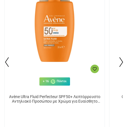
+ 16
Πόντοι
Avène Ultra Fluid Perfecteur SPF50+ Λεπτόρρευστο
Ch
Αντηλιακό Προσώπου με Χρώμα για Ευαίσθητο
Π
Δέρμα 50ml
Ανοσο