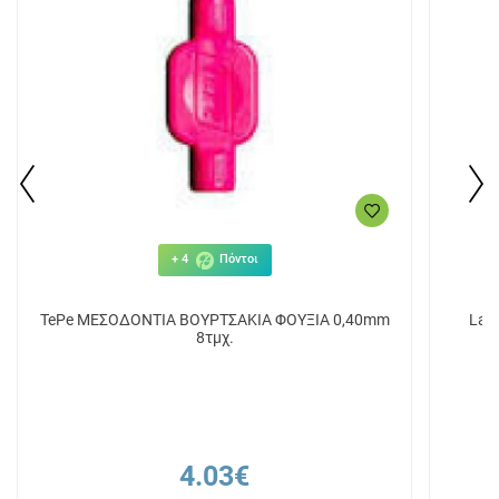
+ 4
Πόντοι
TePe ΜΕΣΟΔΟΝΤΙΑ ΒΟΥΡΤΣΑΚΙΑ ΦΟΥΞΙΑ 0,40mm
Lan
8τμχ.
4.03€