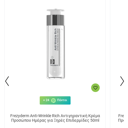
+ 24
Πόντοι
Frezyderm Anti-Wrinkle Rich Αντιγηραντική Κρέμα
Frezy
Προσώπου Ημέρας για Ξηρές Επιδερμίδες 50ml
Προσ