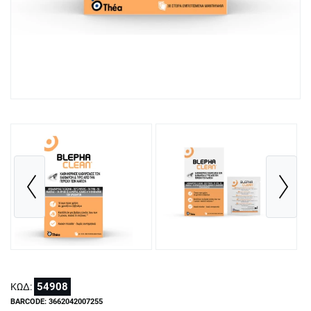
54908
ΚΩΔ:
BARCODE: 3662042007255