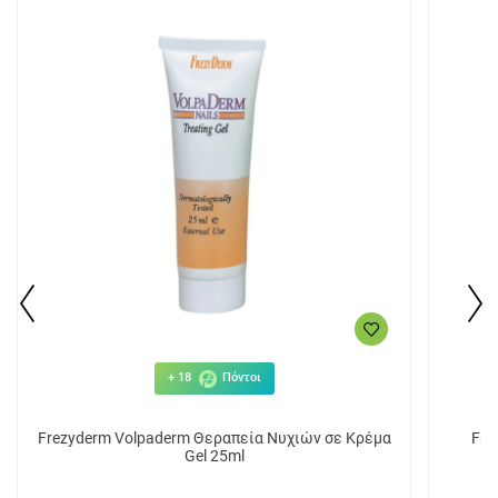
+ 18
Πόντοι
Frezyderm Volpaderm Θεραπεία Νυχιών σε Κρέμα
Fre
Gel 25ml