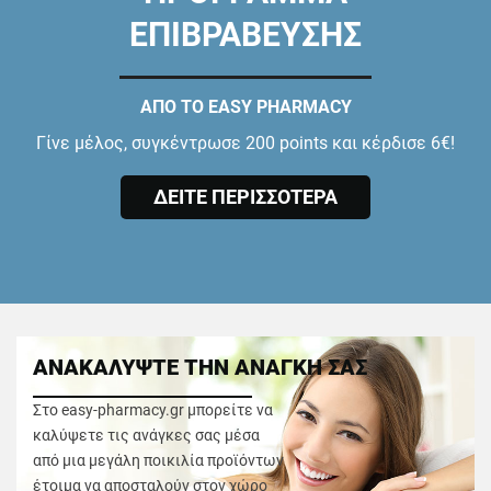
ΕΠΙΒΡΑΒΕΥΣΗΣ
ΑΠΟ ΤΟ EASY PHARMACY
Γίνε μέλος, συγκέντρωσε 200 points και κέρδισε 6€!
ΔΕΙΤΕ ΠΕΡΙΣΣΟΤΕΡΑ
ΑΝΑΚΑΛΥΨΤΕ ΤΗΝ ΑΝΑΓΚΗ ΣΑΣ
Στο easy-pharmacy.gr μπορείτε να
καλύψετε τις ανάγκες σας μέσα
από μια μεγάλη ποικιλία προϊόντων
έτοιμα να αποσταλούν στον χώρο