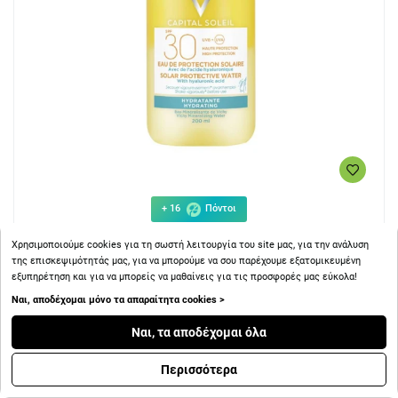
+ 16
Πόντοι
Χρησιμοποιούμε cookies για τη σωστή λειτουργία του site μας, για την ανάλυση
Vichy Capital Soleil Hydrating SPF30 Protective Solar Water
της επισκεψιμότητάς μας, για να μπορούμε να σου παρέχουμε εξατομικευμένη
Αδιάβροχη Αντηλιακή Λοσιόν Σώματος σε Spray 200ml
εξυπηρέτηση και για να μπορείς να μαθαίνεις για τις προσφορές μας εύκολα!
Ναι, αποδέχομαι μόνο τα απαραίτητα cookies >
Ναι, τα αποδέχομαι όλα
Περισσότερα
16.29€