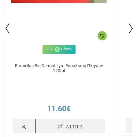
+ 12
Πόντοι
Farmellas Bio Dermafil για Επούλωση Πληγών
Fr
120ml
11.60€
ΑΓΟΡΑ