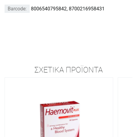
Barcode:
8006540795842, 8700216958431
ΣΧΕΤΙΚΆ ΠΡΟΪΌΝΤΑ