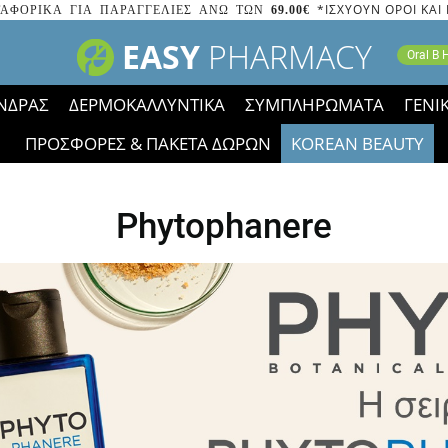
*ΙΣΧΥΟΥΝ ΟΡΟΙ ΚΑΙ
ΑΦΟΡΙΚΑ ΓΙΑ ΠΑΡΑΓΓΕΛΙΕΣ ΑΝΩ ΤΩΝ
69.00€
EASY
PHARMACY
Oral B
ΝΔΡΑΣ
ΔΕΡΜΟΚΑΛΛΥΝΤΙΚΑ
ΣΥΜΠΛΗΡΩΜΑΤΑ
ΓΕΝΙ
ΠΡΟΣΦΟΡΕΣ & ΠΑΚΕΤΑ ΔΩΡΩΝ
KOREAN BEAUTY
2023 τα εικονίδια των εκπτώσεων έφυγαν, οι χαμηλές μας 
Phytophanere