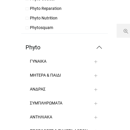
Phyto Reparation
Phyto Nutrition
Phytosquam
Phyto Volume
Phyto
Phytospecific
Phytospecific Kids
ΓΥΝΑΙΚΑ
Phytoprogenium
ΜΗΤΕΡΑ & ΠΑΙΔΙ
Phytocolor
Phytodetox
ΑΝΔΡΑΣ
Phytokeratine
ΣΥΜΠΛΗΡΩΜΑΤΑ
Phytolaque
Phytoapaisant
ΑΝΤΗΛΙΑΚΑ
Phyto 7 Elixir