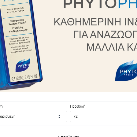
ση
Προβολή