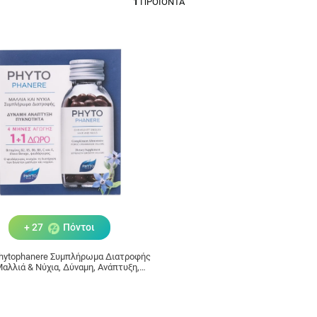
1
ΠΡΟΪΌΝΤΑ
+ 27
Πόντοι
Phytophanere Συμπλήρωμα Διατροφής
Μαλλιά & Νύχια, Δύναμη, Ανάπτυξη,
Όγκος 2x120 κάψουλες