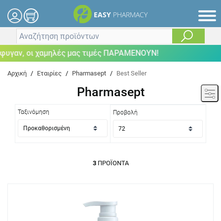
EASY
PHARMACY
υγαν, οι χαμηλές μας τιμές ΠΑΡΑΜΕΝΟΥΝ!
Αρχική
/
Εταιρίες
/
Pharmasept
/
Best Seller
Pharmasept
Ταξινόμηση
Προβολή
3
ΠΡΟΪΌΝΤΑ