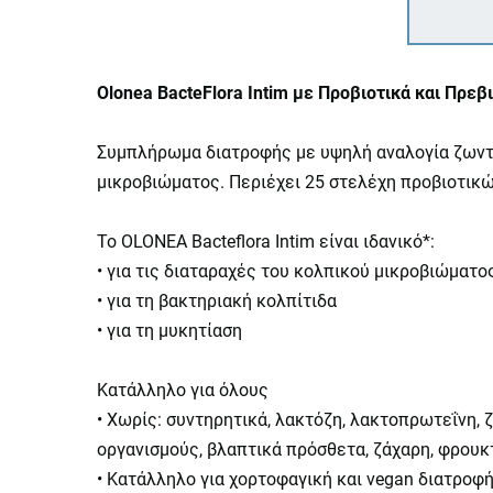
Olonea BacteFlora Intim με Προβιοτικά και Πρεβ
Συμπλήρωμα διατροφής με υψηλή αναλογία ζωντα
μικροβιώματος. Περιέχει 25 στελέχη προβιοτικών
Το OLONEA Bacteflora Intim είναι ιδανικό*:
• για τις διαταραχές του κολπικού μικροβιώματο
• για τη βακτηριακή κολπίτιδα
• για τη μυκητίαση
Κατάλληλο για όλους
• Χωρίς: συντηρητικά, λακτόζη, λακτοπρωτεΐνη, 
οργανισμούς, βλαπτικά πρόσθετα, ζάχαρη, φρουκ
• Κατάλληλο για χορτοφαγική και vegan διατροφ