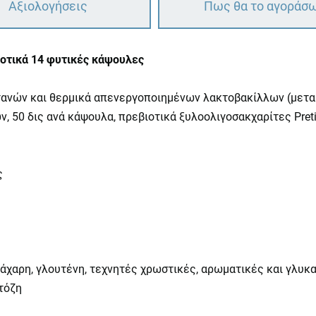
Αξιολογήσεις
Πως θα το αγοράσ
ιοτικά 14 φυτικές κάψουλες
νών και θερμικά απενεργοποιημένων λακτοβακίλλων (μεταβι
, 50 δις ανά κάψουλα, πρεβιοτικά ξυλοολιγοσακχαρίτες Preti
ς
ζάχαρη, γλουτένη, τεχνητές χρωστικές, αρωματικές και γλυκ
τόζη
ή