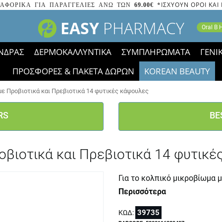
*ΙΣΧΥΟΥΝ ΟΡΟΙ ΚΑΙ
ΑΦΟΡΙΚΑ ΓΙΑ ΠΑΡΑΓΓΕΛΙΕΣ ΑΝΩ ΤΩΝ
69.00€
EASY
PHARMACY
Oral B
ΝΔΡΑΣ
ΔΕΡΜΟΚΑΛΛΥΝΤΙΚΑ
ΣΥΜΠΛΗΡΩΜΑΤΑ
ΓΕΝΙ
ΠΡΟΣΦΟΡΕΣ & ΠΑΚΕΤΑ ΔΩΡΩΝ
KOREAN BEAUTY
2023 τα εικονίδια των εκπτώσεων έφυγαν, οι χαμηλές μας 
 με Προβιοτικά και Πρεβιοτικά 14 φυτικές κάψουλες
RS
BE
ροβιοτικά και Πρεβιοτικά 14 φυτικ
Για το κολπικό μικροβίωμα μ
Περισσότερα
39735
ΚΩΔ: