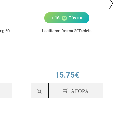
+ 16
Πόντοι
6mg 60
Lactiferon Derma 30Tablets
Schulke O
Κ
15.75€
ΑΓΟΡΑ