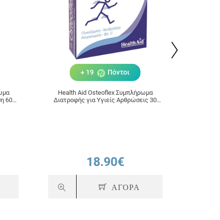
+ 19
Πόντοι
ρωμα
Health Aid Osteoflex Συμπλήρωμα
HEALT
η 60
Διατροφής για Υγιείς Αρθρώσεις 30
1000
Ταμπλέτες
18.90€
ΑΓΟΡΑ