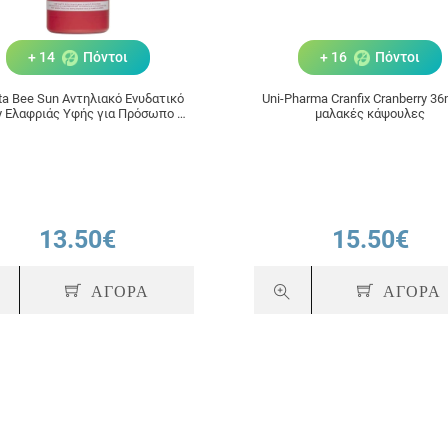
+ 14
Πόντοι
+ 16
Πόντοι
ita Bee Sun Αντηλιακό Ενυδατικό
Uni-Pharma Cranfix Cranberry 3
y Ελαφριάς Υφής για Πρόσωπο &
μαλακές κάψουλες
Σώμα SPF50 200ml
13.50€
15.50€
ΑΓΟΡΑ
ΑΓΟΡΑ