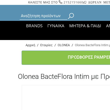
ΚΑΛΕΣΤΕ ΜΑΣ ΣΤΟ
2152151660
ΔΩΡΕΑΝ ΜΕΤ
BRANDS
ΓΥΝΑΙΚΑ
ΜΗΤΕΡΑ & ΠΑΙΔΙ
Α
Bάσει ΦΕΚ 35935/
Αρχική
/
Εταιρίες
/
OLONEA
/
Olonea BacteFlora Intim
ΠΡΟΣΦΟΡΕΣ PAMPE
Olonea BacteFlora Intim με Π