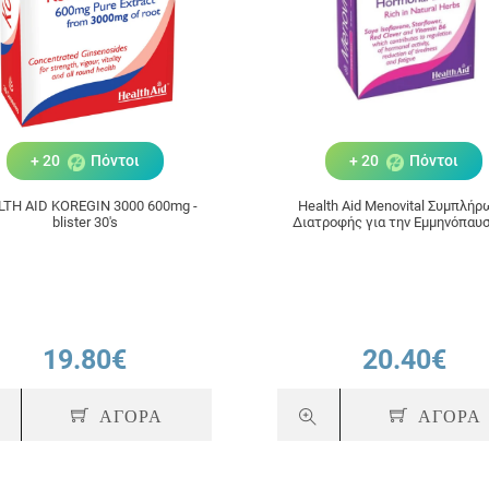
+ 20
Πόντοι
+ 20
Πόντοι
LTH AID KOREGIN 3000 600mg -
Health Aid Menovital Συμπλή
blister 30's
Διατροφής για την Εμμηνόπαυσ
ταμπλέτες
19.80€
20.40€
ΑΓΟΡΑ
ΑΓΟΡΑ