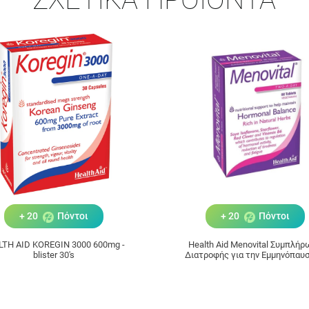
+ 20
Πόντοι
+ 20
Πόντοι
LTH AID KOREGIN 3000 600mg -
Health Aid Menovital Συμπλή
blister 30's
Διατροφής για την Εμμηνόπαυσ
ταμπλέτες