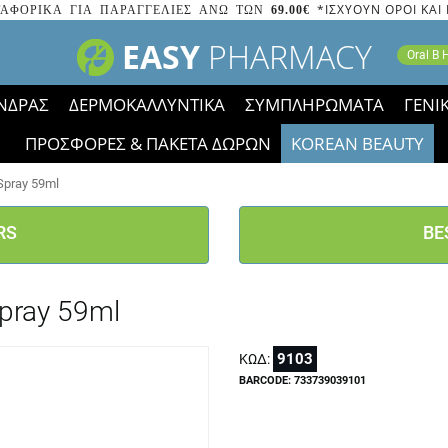
*ΙΣΧΥΟΥΝ ΟΡΟΙ ΚΑΙ
ΑΦΟΡΙΚΑ ΓΙΑ ΠΑΡΑΓΓΕΛΙΕΣ ΑΝΩ ΤΩΝ
69.00€
EASY
PHARMACY
Oral B
ΝΔΡΑΣ
ΔΕΡΜΟΚΑΛΛΥΝΤΙΚΑ
ΣΥΜΠΛΗΡΩΜΑΤΑ
ΓΕΝΙ
ΠΡΟΣΦΟΡΕΣ & ΠΑΚΕΤΑ ΔΩΡΩΝ
KOREAN BEAUTY
2023 τα εικονίδια των εκπτώσεων έφυγαν, οι χαμηλές μας 
Spray 59ml
RS
BE
pray 59ml
9103
ΚΩΔ:
BARCODE: 733739039101