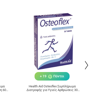
+ 19
Πόντοι
ρωμα
Health Aid Osteoflex Συμπλήρωμα
HEALT
η 60
Διατροφής για Υγιείς Αρθρώσεις 30
1000
Ταμπλέτες