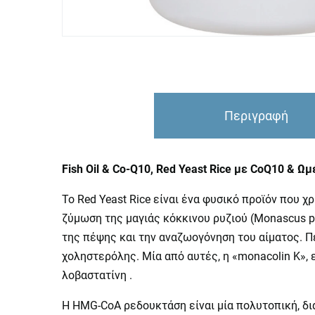
Περιγραφή
Fish Oil & Co-Q10, Red Yeast Rice με CoQ10 & Ω
Το Red Yeast Rice είναι ένα φυσικό προϊόν που 
ζύμωση της μαγιάς κόκκινου ρυζιού (Monascus p
της πέψης και την αναζωογόνηση του αίματος. Π
χοληστερόλης. Μία από αυτές, η «monacolin K»,
λοβαστατίνη .
Η HMG-CoA ρεδουκτάση είναι μία πολυτοπική, δι