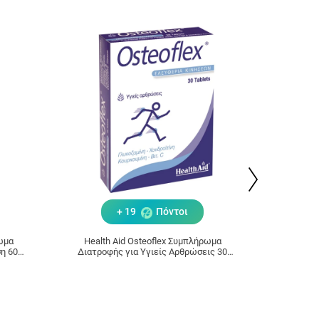
+ 19
Πόντοι
ρωμα
Health Aid Osteoflex Συμπλήρωμα
HEALT
η 60
Διατροφής για Υγιείς Αρθρώσεις 30
1000
Ταμπλέτες