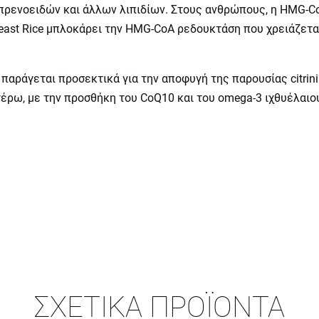
πρενοειδών και άλλων λιπιδίων. Στους ανθρώπους, η HMG-C
ast Rice μπλοκάρει την HMG-CoA ρεδουκτάση που χρειάζεται
αράγεται προσεκτικά για την αποφυγή της παρουσίας citrini
τέρω, με την προσθήκη του CoQ10 και του οmega-3 ιχθυέλαιου
ΣΧΕΤΙΚΆ ΠΡΟΪΌΝΤΑ