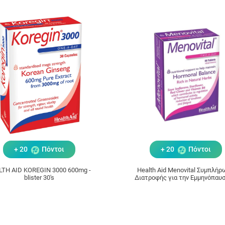
+ 20
Πόντοι
+ 20
Πόντοι
LTH AID KOREGIN 3000 600mg -
Health Aid Menovital Συμπλή
blister 30's
Διατροφής για την Εμμηνόπαυσ
ταμπλέτες