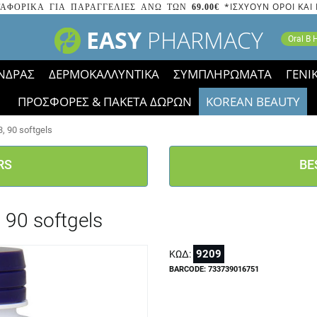
*ΙΣΧΥΟΥΝ ΟΡΟΙ ΚΑΙ
ΑΦΟΡΙΚΑ ΓΙΑ ΠΑΡΑΓΓΕΛΙΕΣ ΑΝΩ ΤΩΝ
69.00€
EASY
PHARMACY
Oral B
ΝΔΡΑΣ
ΔΕΡΜΟΚΑΛΛΥΝΤΙΚΑ
ΣΥΜΠΛΗΡΩΜΑΤΑ
ΓΕΝΙ
ΠΡΟΣΦΟΡΕΣ & ΠΑΚΕΤΑ ΔΩΡΩΝ
KOREAN BEAUTY
2023 τα εικονίδια των εκπτώσεων έφυγαν, οι χαμηλές μας 
 90 softgels
RS
BE
90 softgels
9209
ΚΩΔ:
BARCODE: 733739016751