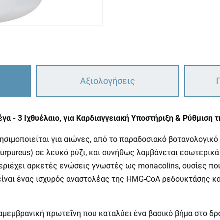
Αξιολογήσεις
μέγα - 3 Ιχθυέλαιο, για Καρδιαγγειακή Υποστήριξη & Ρύθμιση
χρησιμοποιείται για αιώνες, από το παραδοσιακό βοτανολογικ
urpureus) σε λευκό ρύζι, και συνήθως λαμβάνεται εσωτερικά
εριέχει αρκετές ενώσεις γνωστές ως monacolins, ουσίες που
 είναι ένας ισχυρός αναστολέας της HMG-CoA ρεδουκτάσης κα
αμεμβρανική πρωτεΐνη που καταλύει ένα βασικό βήμα στο δρ