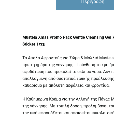
Περιγραφή
Mustela Xmas Promo Pack Gentle Cleansing Gel 7
Sticker 1τεμ
Το Απαλό Αφροντούς για Σώμα & Μαλλιά Mustela®
πρώτη ημέρα της γέννησης. Η σύνθεσή του με ήπ
αφυδάτωση που προκαλεί το σκληρό νερό. Δεν πρ
απαλλαγμένη από συστατικά ζωικής προέλευσης.
καθαρισμό με απόλυτη ασφάλεια και φροντίδα.
Η Καθημερινή Κρέμα για την Αλλαγή της Πάνας 
της γέννησης. Με τριπλή δράση, προλαμβάνει το
της υφή εφαρμόζεται και αφαιρείται εύκολα, αφή