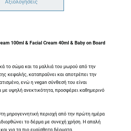
Αξιολογήσεις
Cream 100ml & Facial Cream 40ml & Baby on Board
ά το σώμα και τα μαλλιά του μωρού από την
της κεφαλής, καταπραΰνει και αποτρέπει την
τισμένο, ενώ η vegan σύνθεσή του είναι
ι με υψηλή ανεκτικότητα, προσφέρει καθημερινό
στη μηρογεννητική περιοχή από την πρώτη ημέρα
ιδιορθώνει το δέρμα με συνεχή χρήση. Η απαλή
αι για τα πιο ευαίσθητα δέρματα,