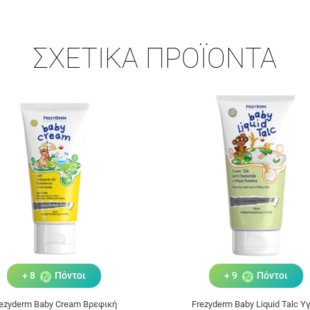
ΣΧΕΤΙΚΆ ΠΡΟΪΌΝΤΑ
+ 8
Πόντοι
+ 9
Πόντοι
ezyderm Baby Cream Βρεφική
Frezyderm Baby Liquid Talc Υ