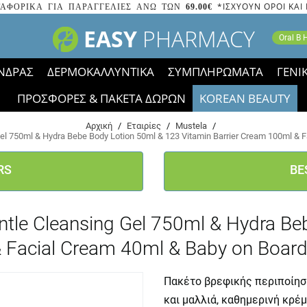
*ΙΣΧΥΟΥΝ ΟΡΟΙ ΚΑΙ
ΑΦΟΡΙΚΑ ΓΙΑ ΠΑΡΑΓΓΕΛΙΕΣ ΑΝΩ ΤΩΝ
69.00€
EASY
PHARMACY
Oral B
ΝΔΡΑΣ
ΔΕΡΜΟΚΑΛΛΥΝΤΙΚΑ
ΣΥΜΠΛΗΡΩΜΑΤΑ
ΓΕΝΙ
ΠΡΟΣΦΟΡΕΣ & ΠΑΚΕΤΑ ΔΩΡΩΝ
KOREAN BEAUTY
2023 τα εικονίδια των εκπτώσεων έφυγαν, οι χαμηλές μας 
Αρχική
/
Εταιρίες
/
Mustela
/
 750ml & Hydra Bebe Body Lotion 50ml & 123 Vitamin Barrier Cream 100ml & F
RS
BE
le Cleansing Gel 750ml & Hydra Be
 Facial Cream 40ml & Baby on Board
Πακέτο βρεφικής περιποίησ
και μαλλιά, καθημερινή κρέμ