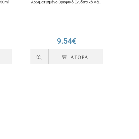
150ml
Αρωματισμένο Βρεφικό Ενυδατικό Λάδι
Διάλυμ
200ml
9.54€
ΑΓΟΡΑ