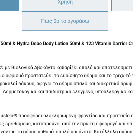
Χρήση
Πως θα το αγοράσω
50ml & Hydra Bebe Body Lotion 50ml & 123 Vitamin Barrier 
 με Βιολογικό Αβοκάντο καθαρίζει απαλά και αποτελεσματικ
ιο αφρισμό προστατεύει το ευαίσθητο δέρμα και το τριχωτό 
οκαλεί δάκρυα, αφήνει το δέρμα απαλό και διακριτικά αρωμα
 Δερματολογικά και παιδιατρικά ελεγμένο, υποαλλεργικό κα
Mustela® προσφέρει ολοκληρωμένη φροντίδα και προστασία 
υς ερεθισμούς, καταπραΰνει από την πρώτη εφαρμογή και επ
νοντας το δέρμα καθαρό, απαλό και άνετο. Κατάλληλη ακόμη κ