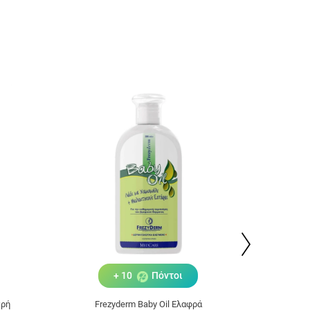
+ 10
Πόντοι
γρή
Frezyderm Baby Oil Ελαφρά
Frezy