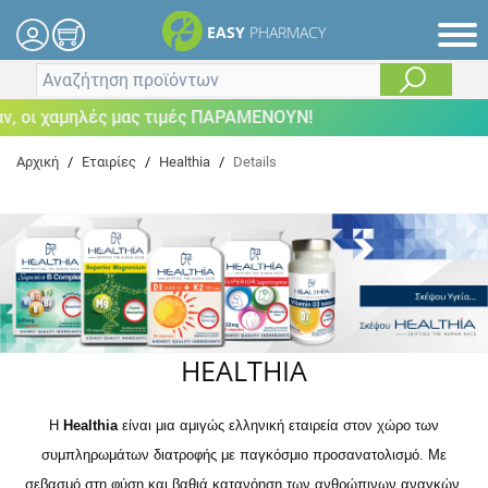
EASY
PHARMACY
 οι χαμηλές μας τιμές ΠΑΡΑΜΕΝΟΥΝ!
Αρχική
/
Εταιρίες
/
Healthia
/
Details
HEALTHIA
Η
Healthia
είναι μια αμιγώς ελληνική εταιρεία στον χώρο των
συμπληρωμάτων διατροφής με παγκόσμιο προσανατολισμό. Με
σεβασμό στη φύση και βαθιά κατανόηση των ανθρώπινων αναγκών,