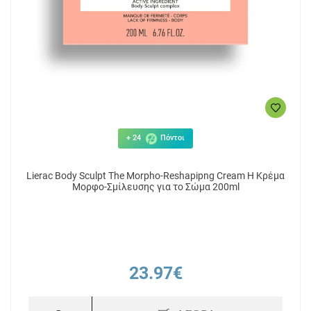
+ 24
Πόντοι
Lierac Body Sculpt The Morpho-Reshapipng Cream Η Κρέμα
Μορφο-Σμίλευσης για το Σώμα 200ml
23.97€