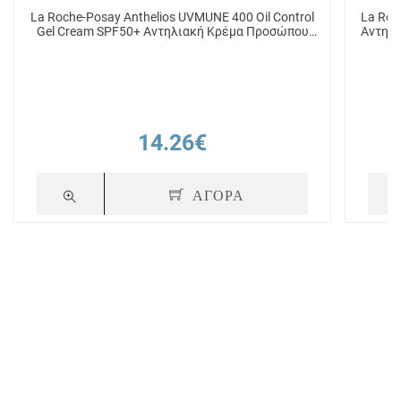
La Roche-Posay Anthelios UVMUNE 400 Oil Control
La Roc
Gel Cream SPF50+ Αντηλιακή Κρέμα Προσώπου
Αντηλι
για Ματ Αποτέλεσμα με Χρώμα 50ml
14.26€
ΑΓΟΡΑ