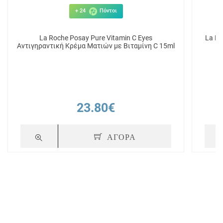
+ 24
Πόντοι
La Roche Posay Pure Vitamin C Eyes
La Ro
Αντιγηραντική Κρέμα Ματιών με Βιταμίνη C 15ml
23.80€
ΑΓΟΡΑ