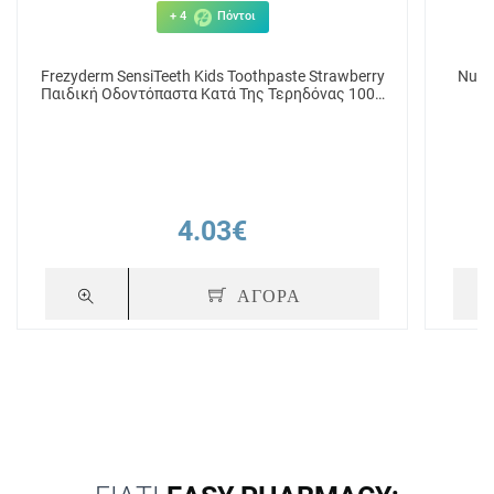
+ 4
Πόντοι
Frezyderm SensiTeeth Kids Toothpaste Strawberry
Nuxe
Παιδική Οδοντόπαστα Κατά Της Τερηδόνας 1000
ppm 50ml
4.03€
ΑΓΟΡΑ