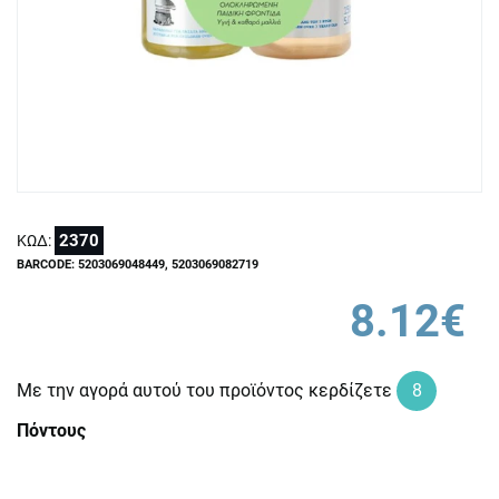
2370
ΚΩΔ:
BARCODE: 5203069048449, 5203069082719
8.12€
Με την αγορά αυτού του προϊόντος κερδίζετε
8
Πόντους