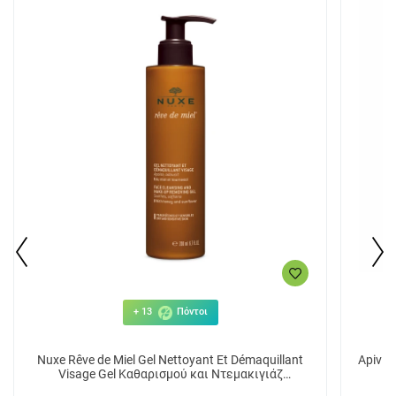
+ 13
Πόντοι
Nuxe Rêve de Miel Gel Nettoyant Et Démaquillant
Apivit
Visage Gel Καθαρισμού και Ντεμακιγιάζ
Ξ
Προσώπου 200ml