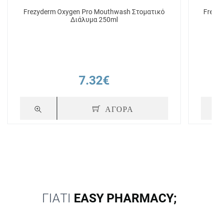
Frezyderm Oxygen Pro Mouthwash Στοματικό
Frez
Διάλυμα 250ml
7.32€
ΑΓΟΡΑ
ΓΙΑΤΙ
EASY PHARMACY;