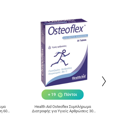
+ 19
Πόντοι
ρωμα
Health Aid Osteoflex Συμπλήρωμα
HEALT
η 60
Διατροφής για Υγιείς Αρθρώσεις 30
1000
Ταμπλέτες