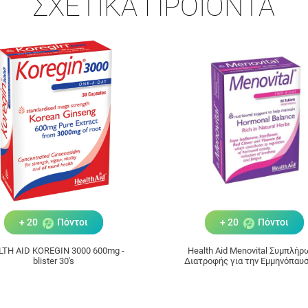
ΣΧΕΤΙΚΆ ΠΡΟΪΌΝΤΑ
+ 20
Πόντοι
+ 20
Πόντοι
LTH AID KOREGIN 3000 600mg -
Health Aid Menovital Συμπλή
blister 30's
Διατροφής για την Εμμηνόπαυσ
ταμπλέτες