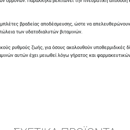
των ορμονών. Παράλληλα βελτιώνει την πνευματική απόδοση 
 ταμπλέτες βραδείας αποδέσμευσης, ώστε να απελευθερώνουν
 απώλεια των υδατοδιαλυτών βιταμινών.
ικούς ρυθμούς ζωής, για όσους ακολουθούν υποθερμιδικές δί
αμινών αυτών έχει μειωθεί λόγω γήρατος και φαρμακευτικώ