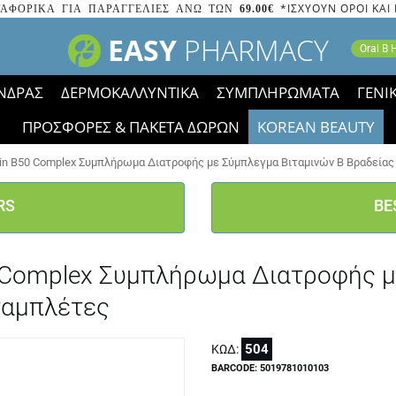
*ΙΣΧΥΟΥΝ ΟΡΟΙ ΚΑΙ
ΑΦΟΡΙΚΑ ΓΙΑ ΠΑΡΑΓΓΕΛΙΕΣ ΑΝΩ ΤΩΝ
69.00€
EASY
PHARMACY
Oral B
ΝΔΡΑΣ
ΔΕΡΜΟΚΑΛΛΥΝΤΙΚΑ
ΣΥΜΠΛΗΡΩΜΑΤΑ
ΓΕΝΙ
ΠΡΟΣΦΟΡΕΣ & ΠΑΚΕΤΑ ΔΩΡΩΝ
KOREAN BEAUTY
2023 τα εικονίδια των εκπτώσεων έφυγαν, οι χαμηλές μας 
amin B50 Complex Συμπλήρωμα Διατροφής με Σύμπλεγμα Βιταμινών B Βραδεία
RS
BE
50 Complex Συμπλήρωμα Διατροφής μ
ταμπλέτες
504
ΚΩΔ:
BARCODE: 5019781010103