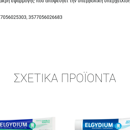
α άκρη εφαρμογής που αποφεύγει την υπερβολική υπερχείλιση
77056025303, 3577056026683
ΣΧΕΤΙΚΆ ΠΡΟΪΌΝΤΑ