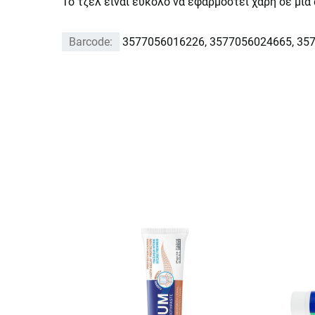
Το τζελ είναι εύκολο να εφαρμοστεί χάρη σε μι
Barcode:
3577056016226, 3577056024665, 35