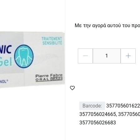
Με την αγορά αυτού του πρ
Barcode:
357705601622
3577056024665, 35770560
3577056026683