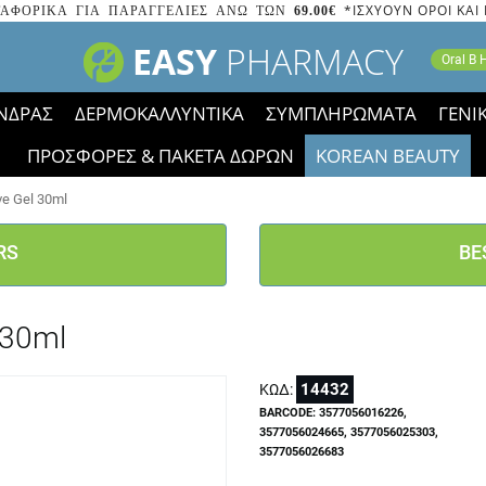
*ΙΣΧΥΟΥΝ ΟΡΟΙ ΚΑΙ
ΑΦΟΡΙΚΑ ΓΙΑ ΠΑΡΑΓΓΕΛΙΕΣ ΑΝΩ ΤΩΝ
69.00€
EASY
PHARMACY
Oral B
ΝΔΡΑΣ
ΔΕΡΜΟΚΑΛΛΥΝΤΙΚΑ
ΣΥΜΠΛΗΡΩΜΑΤΑ
ΓΕΝΙ
ΠΡΟΣΦΟΡΕΣ & ΠΑΚΕΤΑ ΔΩΡΩΝ
KOREAN BEAUTY
2023 τα εικονίδια των εκπτώσεων έφυγαν, οι χαμηλές μας 
ve Gel 30ml
RS
BE
 30ml
14432
ΚΩΔ:
BARCODE: 3577056016226,
3577056024665, 3577056025303,
3577056026683