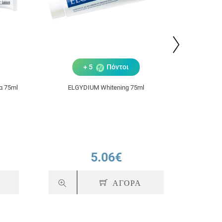
+ 5
Πόντοι
α 75ml
ELGYDIUM Whitening 75ml
Elgydium 
5.06€
ΑΓΟΡΑ