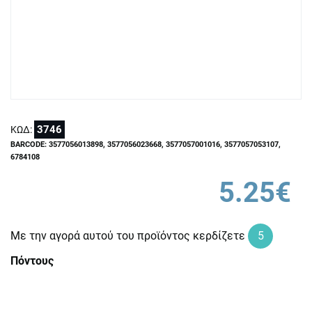
3746
ΚΩΔ:
BARCODE: 3577056013898, 3577056023668, 3577057001016, 3577057053107,
6784108
5.25€
Με την αγορά αυτού του προϊόντος κερδίζετε
5
Πόντους