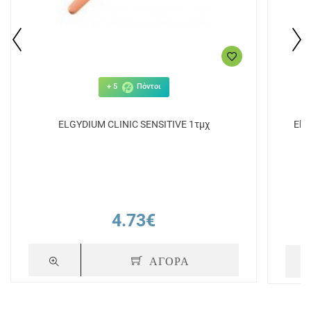
+ 5
Πόντοι
ELGYDIUM CLINIC SENSITIVE 1τμχ
Elg
4.73€
ΑΓΟΡΑ