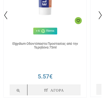
+ 6
Πόντοι
Elgydium Οδοντόπαστα Προστασίας από την
E
Τερηδόνα 75ml
5.57€
ΑΓΟΡΑ