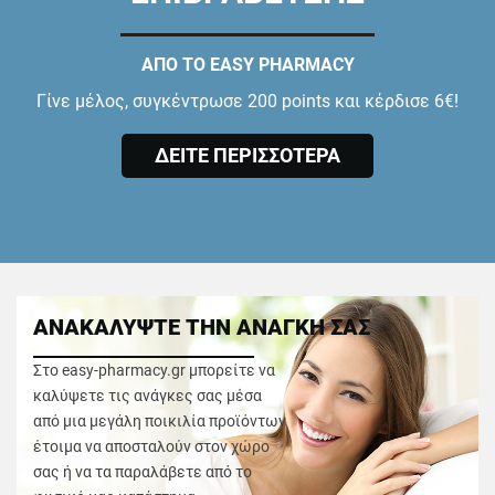
ΑΠΟ ΤΟ EASY PHARMACY
Γίνε μέλος, συγκέντρωσε 200 points και κέρδισε 6€!
ΔΕΙΤΕ ΠΕΡΙΣΣΟΤΕΡΑ
ΑΝΑΚΑΛΥΨΤΕ ΤΗΝ ΑΝΑΓΚΗ ΣΑΣ
Στο easy-pharmacy.gr μπορείτε να
καλύψετε τις ανάγκες σας μέσα
από μια μεγάλη ποικιλία προϊόντων
έτοιμα να αποσταλούν στον χώρο
σας ή να τα παραλάβετε από το