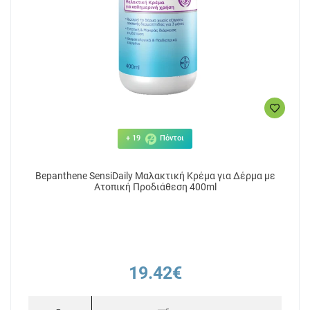
+ 19
Πόντοι
Bepanthene SensiDaily Μαλακτική Κρέμα για Δέρμα με
Ατοπική Προδιάθεση 400ml
19.42€