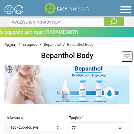
EASY
PHARMACY
χαμηλές μας τιμές ΠΑΡΑΜΕΝΟΥΝ!
Αρχική
/
Εταιρίες
/
Bepanthol
/
Bepanthol Body
Bepanthol Body
Ταξινόμηση
Προβολή