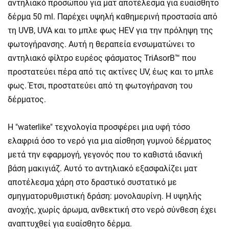
αντηλιακό προσώπου για ματ αποτέλεσμα για ευαίσθητο
δέρμα 50 ml. Παρέχει υψηλή καθημερινή προστασία από
τη UVB, UVA και το μπλε φως HEV για την πρόληψη της
φωτογήρανσης. Αυτή η θεραπεία ενσωματώνει το
αντηλιακό φίλτρο ευρέος φάσματος TriAsorB™ που
προστατεύει πέρα ​​από τις ακτίνες UV, έως και το μπλε
φως. Έτσι, προστατεύει από τη φωτογήρανση του
δέρματος.
Η "waterlike" τεχνολογία προσφέρει μια υφή τόσο
ελαφριά όσο το νερό για μια αίσθηση γυμνού δέρματος
μετά την εφαρμογή, γεγονός που το καθιστά ιδανική
βάση μακιγιάζ. Αυτό το αντηλιακό εξασφαλίζει ματ
αποτέλεσμα χάρη στο δραστικό συστατικό με
σμηγματορυθμιστική δράση: μονολαυρίνη. Η υψηλής
ανοχής, χωρίς άρωμα, ανθεκτική στο νερό σύνθεση έχει
αναπτυχθεί για ευαίσθητο δέρμα.