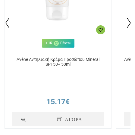
+ 15
Πόντοι
Avène Αντηλιακή Κρέμα Προσώπου Μineral
Avèn
SPF50+ 50ml
15.17€
ΑΓΟΡΑ