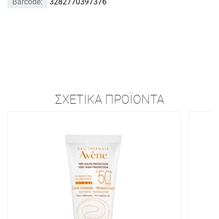
Barcode:
3282770397376
ΣΧΕΤΙΚΆ ΠΡΟΪΌΝΤΑ