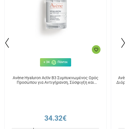
+ 34
Πόντοι
Avène Hyaluron Activ B3 Συμπυκνωμένος Ορός
Avène
Προσώπου για Αντιγήρανση, Σύσφιγξη και
Διόρθω
Λείανση Ρυτίδων 30ml
34.32€