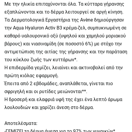
Με την ηλικία επιταχύνονται όλα. Τα κύτταρα γήρανσης
εξαπλώνονται και το δέρμα λειτουργεί σε αργή κίνηση.
Τα Δερματολογικά Εργαστήρια της Avène δημιούργησαν
την Aqua Hyaluron Activ B3 κρέμα-ζελ, συμπυκνωμένη σε
καθαρό υαλουρονικό οξύ (υψηλού και χαμηλού μοριακού
βάρους) και νιασιναμίδη (σε ποσοστό 6%) με στόχο την
αντιμετώπιση της αιτίας της γήρανσης και την παράταση
του κύκλου ζωής των κυττάρων*.
Η επιδερμίδα γεμίζει, λειαίνει και ακτινοβολεί από την
πρώτη κιόλας εφαρμογή.
Έπειτα από 2 εβδομάδες, αναπλάθεται, γίνεται πιο
σφριγηλή και οι ρυτίδες μειώνονται**.
Η δροσερή και ελαφριά υφή της έχει ένα λεπτό άρωμα
λουλουδιών και χαρίζει άνεση στο δέρμα.
Αποτελέσματα:
-ΓΕΜΙΖΕΙ το δέρμα άμεσα για το 97% των γυναικών*