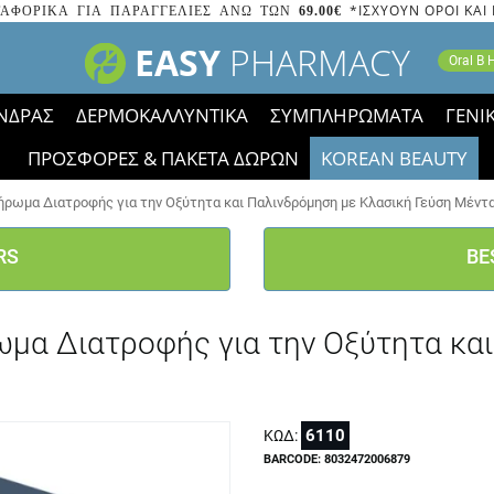
*ΙΣΧΥΟΥΝ ΟΡΟΙ ΚΑΙ
ΑΦΟΡΙΚΑ ΓΙΑ ΠΑΡΑΓΓΕΛΙΕΣ ΑΝΩ ΤΩΝ
69.00€
EASY
PHARMACY
Oral B
ΝΔΡΑΣ
ΔΕΡΜΟΚΑΛΛΥΝΤΙΚΑ
ΣΥΜΠΛΗΡΩΜΑΤΑ
ΓΕΝΙ
ΠΡΟΣΦΟΡΕΣ & ΠΑΚΕΤΑ ΔΩΡΩΝ
KOREAN BEAUTY
2023 τα εικονίδια των εκπτώσεων έφυγαν, οι χαμηλές μας 
ήρωμα Διατροφής για την Οξύτητα και Παλινδρόμηση με Κλασική Γεύση Μέντα
RS
BE
ωμα Διατροφής για την Οξύτητα κα
6110
ΚΩΔ:
BARCODE: 8032472006879