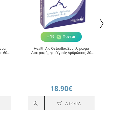
+ 19
Πόντοι
ρωμα
Health Aid Osteoflex Συμπλήρωμα
HEALT
η 60
Διατροφής για Υγιείς Αρθρώσεις 30
1000
Ταμπλέτες
18.90€
ΑΓΟΡΑ