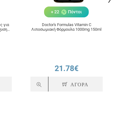
+ 22
Πόντοι
ς για
Doctor's Formulas Vitamin C
Quest Kyo
χυση
Λιποσωμιακή Φόρμουλα 1000mg 150ml
, 20
21.78€
ΑΓΟΡΑ