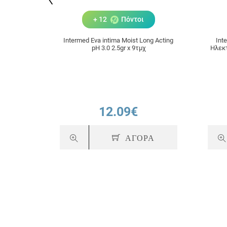
+ 12
Πόντοι
Intermed Eva intima Moist Long Acting
Int
pH 3.0 2.5gr x 9τμχ
Ηλεκτ
12.09€
ΑΓΟΡΑ