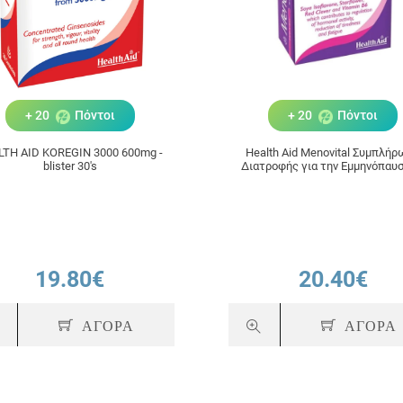
+ 20
Πόντοι
+ 20
Πόντοι
LTH AID KOREGIN 3000 600mg -
Health Aid Menovital Συμπλή
blister 30's
Διατροφής για την Εμμηνόπαυσ
ταμπλέτες
19.80€
20.40€
ΑΓΟΡΑ
ΑΓΟΡΑ