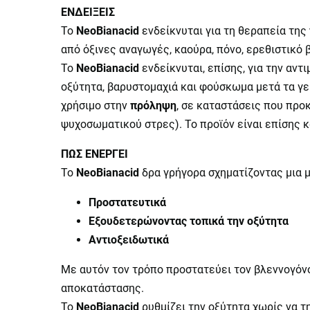
ΕΝΔΕΙΞΕΙΣ
Το
NeoBianacid
ενδείκνυται για τη θεραπεία της
από όξινες αναγωγές, καούρα, πόνο, ερεθιστικό 
Το
NeoBianacid
ενδείκνυται, επίσης, για την αν
οξύτητα, βαρυστομαχιά και φούσκωμα μετά τα γε
χρήσιμο στην
πρόληψη
, σε καταστάσεις που πρ
ψυχοσωματικού στρες). Το προϊόν είναι επίσης κ
ΠΩΣ ΕΝΕΡΓΕΙ
Το
NeoBianacid
δρα γρήγορα σχηματίζοντας μια 
Προστατευτικά
Εξουδετερώνοντας τοπικά την οξύτητα
Αντιοξειδωτικά
Με αυτόν τον τρόπο προστατεύει τον βλεννογόνο 
αποκατάστασης.
Το
NeoBianacid
ρυθμίζει την οξύτητα χωρίς να τ