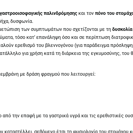
γαστροοισοφαγικής παλινδρόμησης
και τον
πόνο του στομάχ
βήχα, δυσφωνία.
τιμετώπιση των συμπτωμάτων που σχετίζονται με τη
δυσκολία
ύματα, τόσο κατ’ επανάληψη όσο και σε περίπτωση διατροφ
οκαλούν ερεθισμό του βλεννογόνου (για παράδειγμα πρόσλη
ατάλληλο για χρήση κατά τη διάρκεια της εγκυμοσύνης, του θ
μεμβράνη με δράση φραγμού που λειτουργεί:
από την επαφή με τα γαστρικά υγρά και τις ερεθιστικές ουσ
ην καταστέλλει, σεβόμενο έτσι τη φυσιολογία του στομάχου κ