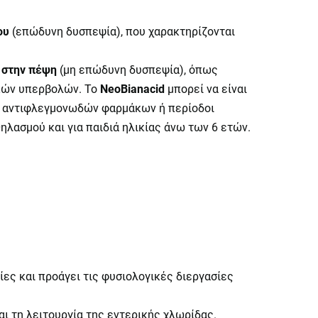
ου
(επώδυνη δυσπεψία), που χαρακτηρίζονται
 στην πέψη
(μη επώδυνη δυσπεψία), όπως
ικών υπερβολών. Το
NeoBianacid
μπορεί να είναι
ψη αντιφλεγμονωδών φαρμάκων ή περίοδοι
ηλασμού και για παιδιά ηλικίας άνω των 6 ετών.
ίες και προάγει τις φυσιολογικές διεργασίες
αι τη λειτουργία της εντερικής χλωρίδας.