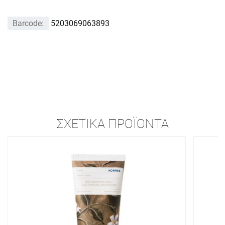
Barcode:
5203069063893
ΣΧΕΤΙΚΆ ΠΡΟΪΌΝΤΑ