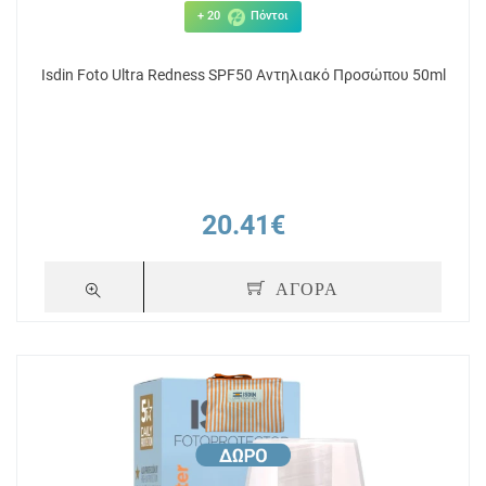
+ 20
Πόντοι
Isdin Foto Ultra Redness SPF50 Αντηλιακό Προσώπου 50ml
21.18€
19
ΑΓΟΡΑ
20.41€
ΑΓΟΡΑ