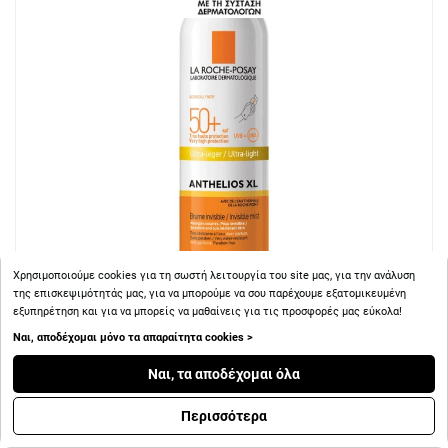
Χρησιμοποιούμε cookies για τη σωστή λειτουργία του site μας, για την ανάλυση
της επισκεψιμότητάς μας, για να μπορούμε να σου παρέχουμε εξατομικευμένη
εξυπηρέτηση και για να μπορείς να μαθαίνεις για τις προσφορές μας εύκολα!
Ναι, αποδέχομαι μόνο τα απαραίτητα cookies >
+ 16
Πόντοι
Ναι, τα αποδέχομαι όλα
La Roche Posay Βody Μist SPF50+ Αντηλιακό Mist Σώματος
200ml
Περισσότερα