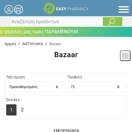
EASY
PHARMACY
μηλές μας τιμές ΠΑΡΑΜΕΝΟΥΝ!
Αρχική
/
ΑΝΤΗΛΙΑΚΑ
/
Bazaar
Bazaar
Ταξινόμηση
Προβολή
Σελίδες:
1
2
115
ΠΡΟΪΌΝΤΑ