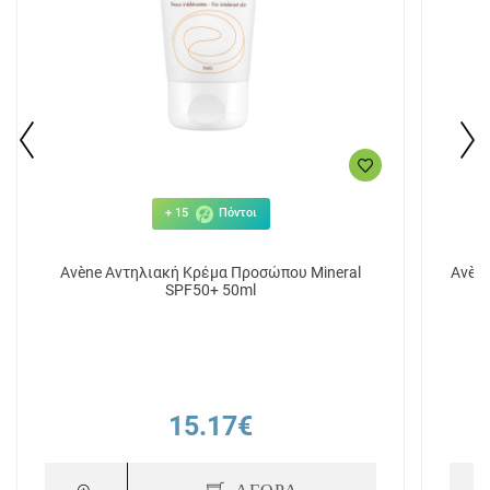
+ 15
Πόντοι
Avène Αντηλιακή Κρέμα Προσώπου Μineral
Avèn
SPF50+ 50ml
15.17€
ΑΓΟΡΑ