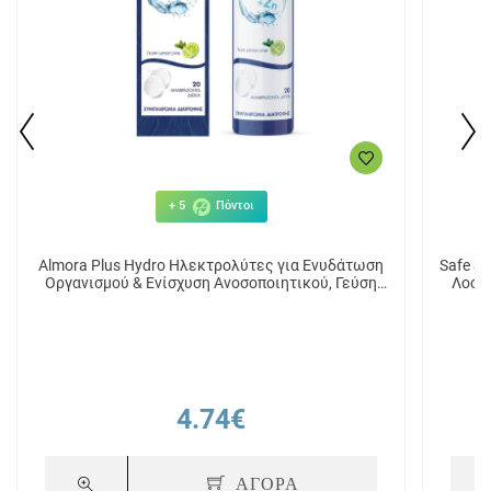
+ 5
Πόντοι
Almora Plus Hydro Ηλεκτρολύτες για Ενυδάτωση
Safe S
Οργανισμού & Ενίσχυση Ανοσοποιητικού, Γεύση
Λοσιό
Λεμόνι, 20 αναβράζοντα δισκία
4.74€
ΑΓΟΡΑ