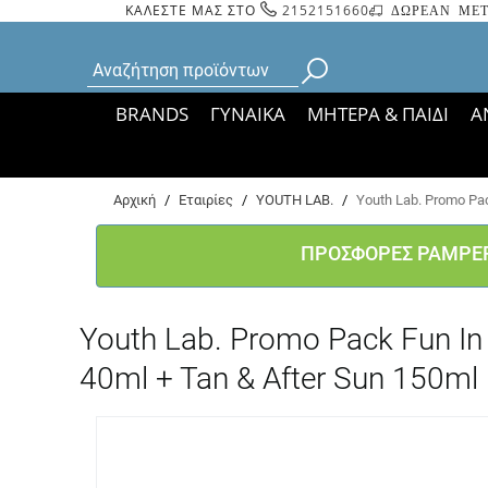
ΚΑΛΕΣΤΕ ΜΑΣ ΣΤΟ
2152151660
ΔΩΡΕΑΝ ΜΕΤ
BRANDS
ΓΥΝΑΙΚΑ
ΜΗΤΕΡΑ & ΠΑΙΔΙ
Α
Bάσει ΦΕΚ 35935/
Αρχική
/
Εταιρίες
/
YOUTH LAB.
/
Youth Lab. Promo Pa
ΠΡΟΣΦΟΡΕΣ PAMPE
Youth Lab. Promo Pack Fun I
40ml + Tan & After Sun 150ml