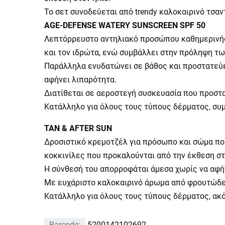
Το σετ συνοδεύεται από trendy καλοκαιρινό τσαντ
AGE-DEFENSE WATERY SUNSCREEN SPF 50
Λεπτόρρευστο αντηλιακό προσώπου καθημερινής 
και τον ιδρώτα, ενώ συμβάλλει στην πρόληψη τ
Παράλληλα ενυδατώνει σε βάθος και προστατεύει
αφήνει λιπαρότητα.
Διατίθεται σε αεροστεγή συσκευασία που προστα
Κατάλληλο για όλους τους τύπους δέρματος, συμ
TAN & AFTER SUN
Δροσιστικό κρεμοτζέλ για πρόσωπο και σώμα που
κοκκινίλες που προκαλούνται από την έκθεση στ
Η σύνθεσή του απορροφάται άμεσα χωρίς να αφήν
Με ευχάριστο καλοκαιρινό άρωμα από φρουτώδει
Κατάλληλο για όλους τους τύπους δέρματος, ακό
Barcode:
5200142102692