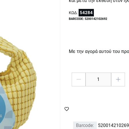
και μετά την έκθεση στον ήλ
54284
ΚΩΔ:
BARCODE: 5200142102692
Με την αγορά αυτού του πρ
Barcode:
520014210269