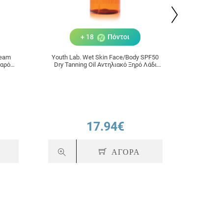
+ 18
Πόντοι
ream
Youth Lab. Wet Skin Face/Body SPF50
Youth La
παρό
Dry Tanning Oil Αντηλιακό Ξηρό Λάδι
Π
Πολύ Υψηλής Προστασίας με
Ενεργοποιητή Μαυρίσματος 200ml
17.94€
ΑΓΟΡΑ