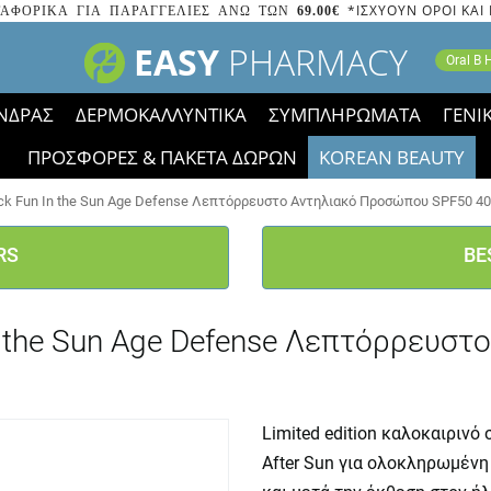
*ΙΣΧΥΟΥΝ ΟΡΟΙ ΚΑΙ
ΑΦΟΡΙΚΑ ΓΙΑ ΠΑΡΑΓΓΕΛΙΕΣ ΑΝΩ ΤΩΝ
69.00€
EASY
PHARMACY
Oral B
ΝΔΡΑΣ
ΔΕΡΜΟΚΑΛΛΥΝΤΙΚΑ
ΣΥΜΠΛΗΡΩΜΑΤΑ
ΓΕΝΙ
ΠΡΟΣΦΟΡΕΣ & ΠΑΚΕΤΑ ΔΩΡΩΝ
KOREAN BEAUTY
2023 τα εικονίδια των εκπτώσεων έφυγαν, οι χαμηλές μας 
ck Fun In the Sun Age Defense Λεπτόρρευστο Αντηλιακό Προσώπου SPF50 40m
RS
BE
n the Sun Age Defense Λεπτόρρευσ
Limited edition καλοκαιριν
After Sun για ολοκληρωμένη