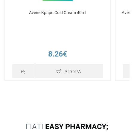
Avene Κρέμα Cold Cream 40ml
Avène
8.26€
ΑΓΟΡΑ
ΓΙΑΤΙ
EASY PHARMACY;