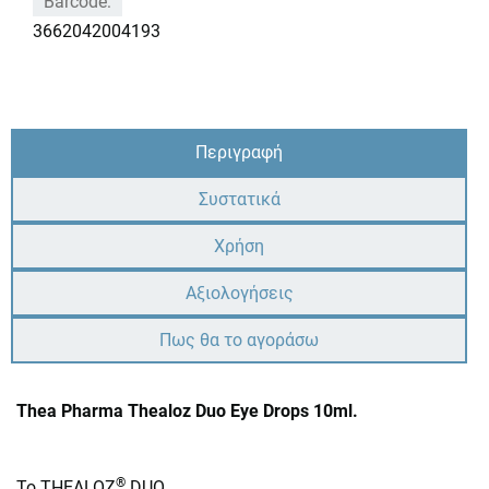
Barcode:
3662042004193
Περιγραφή
Συστατικά
Χρήση
Αξιολογήσεις
Πως θα το αγοράσω
Thea Pharma Thealoz Duo Eye Drops 10ml.
®
Το THEALOZ
DUO