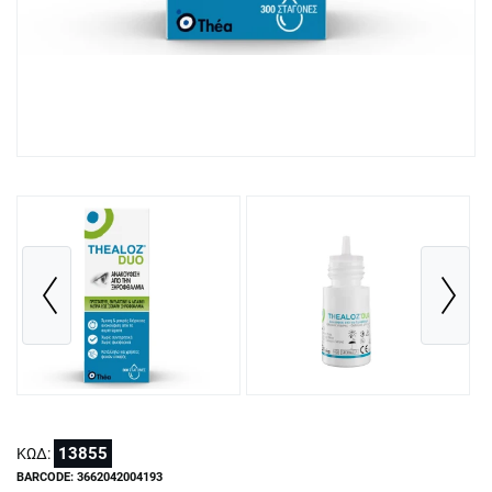
13855
ΚΩΔ:
BARCODE: 3662042004193