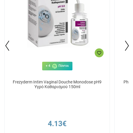
+ 4
Πόντοι
Frezyderm Intim Vaginal Douche Monodose pH9
Phar
Υγρό Καθαρισμού 150ml
4.13€