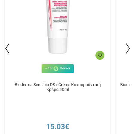
+ 15
Πόντοι
Bioderma Sensibio DS+ Crème Καταπραϋντική
Bioder
Κρέμα 40ml
15.03€