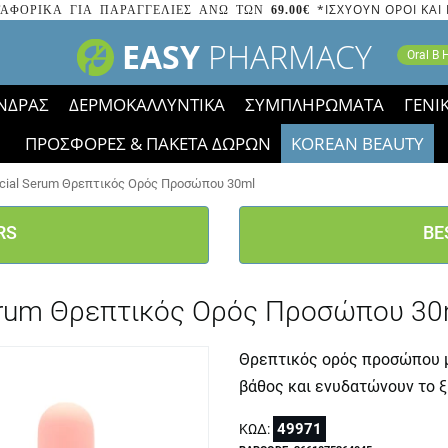
*ΙΣΧΥΟΥΝ ΟΡΟΙ ΚΑΙ
ΑΦΟΡΙΚΑ ΓΙΑ ΠΑΡΑΓΓΕΛΙΕΣ ΑΝΩ ΤΩΝ
69.00€
EASY
PHARMACY
Oral B
ΝΔΡΑΣ
ΔΕΡΜΟΚΑΛΛΥΝΤΙΚΑ
ΣΥΜΠΛΗΡΩΜΑΤΑ
ΓΕΝΙ
ΠΡΟΣΦΟΡΕΣ & ΠΑΚΕΤΑ ΔΩΡΩΝ
KOREAN BEAUTY
2023 τα εικονίδια των εκπτώσεων έφυγαν, οι χαμηλές μας 
 Facial Serum Θρεπτικός Ορός Προσώπου 30ml
RS
BE
l Serum Θρεπτικός Ορός Προσώπου 30
Θρεπτικός ορός προσώπου 
βάθος και ενυδατώνουν το ξ
49971
ΚΩΔ: