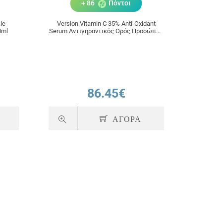
+ 86
Πόντοι
le
Version Vitamin C 35% Anti-Oxidant
Version H
fecting Serum 30ml
Serum Αντιγηραντικός Ορός Προσώπου
Serum
Νυκτός με Βιταμίνη C για Ξηρές
Επιδερμίδες 30ml
86.45€
ΑΓΟΡΑ