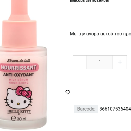
BARCODE: 3661075364045
Με την αγορά αυτού του πρ
Barcode:
366107536404