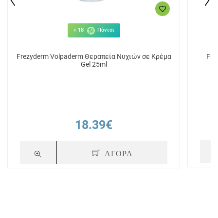
+ 18
Πόντοι
Frezyderm Volpaderm Θεραπεία Νυχιών σε Κρέμα
Fre
Gel 25ml
18.39€
ΑΓΟΡΑ