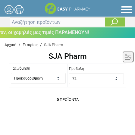
EASY
PHARMACY
ν, οι χαμηλές μας τιμές ΠΑΡΑΜΕΝΟΥΝ!
Αρχική
/
Εταιρίες
/
SJA Pharm
SJA Pharm
Ταξινόμηση
Προβολή
0
ΠΡΟΪΌΝΤΑ