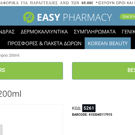
*ΙΣΧΥΟΥΝ ΟΡΟΙ ΚΑΙ
ΑΦΟΡΙΚΑ ΓΙΑ ΠΑΡΑΓΓΕΛΙΕΣ ΑΝΩ ΤΩΝ
69.00€
EASY
PHARMACY
Oral B
ΝΔΡΑΣ
ΔΕΡΜΟΚΑΛΛΥΝΤΙΚΑ
ΣΥΜΠΛΗΡΩΜΑΤΑ
ΓΕΝΙ
ΠΡΟΣΦΟΡΕΣ & ΠΑΚΕΤΑ ΔΩΡΩΝ
KOREAN BEAUTY
2023 τα εικονίδια των εκπτώσεων έφυγαν, οι χαμηλές μας 
mpoo 200ml
RS
BE
200ml
5261
ΚΩΔ:
BARCODE: 4103040117915