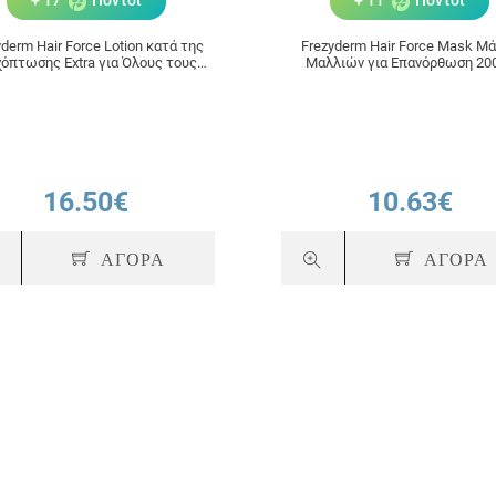
+ 17
Πόντοι
+ 11
Πόντοι
yderm Hair Force Lotion κατά της
Frezyderm Hair Force Mask Μ
χόπτωσης Extra για Όλους τους
Μαλλιών για Επανόρθωση 20
Τύπους Μαλλιών 100ml
16.50€
10.63€
ΑΓΟΡΑ
ΑΓΟΡΑ