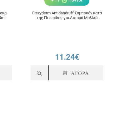
+ 11
Πόντοι
άσκα
Frezyderm Antidandruff Σαμπουάν κατά
Frezyder
0ml
της Πιτυρίδας για Λιπαρά Μαλλιά
Πιτυρί
200ml
11.24€
ΑΓΟΡΑ