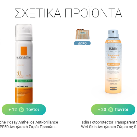
ΣΧΕΤΙΚΆ ΠΡΟΪΌΝΤΑ
+ 12
Πόντοι
+ 20
Πόντοι
che Posay Anthelios Anti-brillance
Isdin Fotoprotector Transparent
SPF50 Αντηλιακό Σπρέι Προσώπου
Wet Skin Αντηλιακό Σώματος 
για Ματ Αποτέλεσμα, 75ml