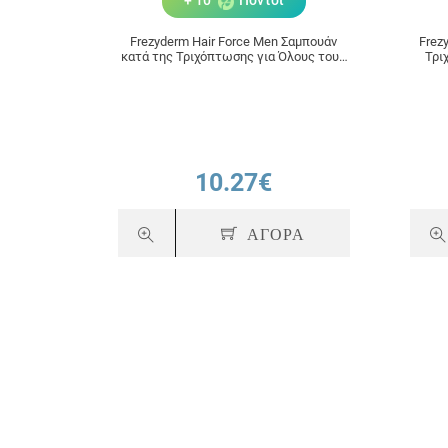
+ 10
Πόντοι
Frezyderm Hair Force Men Σαμπουάν
Frez
κατά της Τριχόπτωσης για Όλους τους
Τρι
Τύπους Μαλλιών 200ml
10.27€
ΑΓΟΡΑ