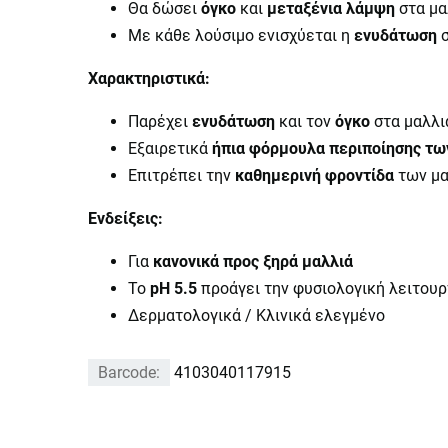
Θα δώσει
όγκο
και
μεταξένια λάμψη
στα μα
Με κάθε λούσιμο ενισχύεται η
ενυδάτωση
σ
Χαρακτηριστικά:
Παρέχει
ενυδάτωση
και τον
όγκο
στα μαλλι
Εξαιρετικά
ήπια φόρμουλα περιποίησης τω
Επιτρέπει την
καθημερινή φροντίδα
των μα
Ενδείξεις:
Για
κανονικά προς ξηρά μαλλιά
Το
pΗ 5.5
προάγει την φυσιολογική λειτουρ
Δερματολογικά / Κλινικά ελεγμένο
Barcode:
4103040117915