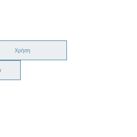
Χρήση
ω