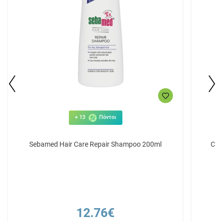
+ 13
Πόντοι
Sebamed Hair Care Repair Shampoo 200ml
Cli
12.76€