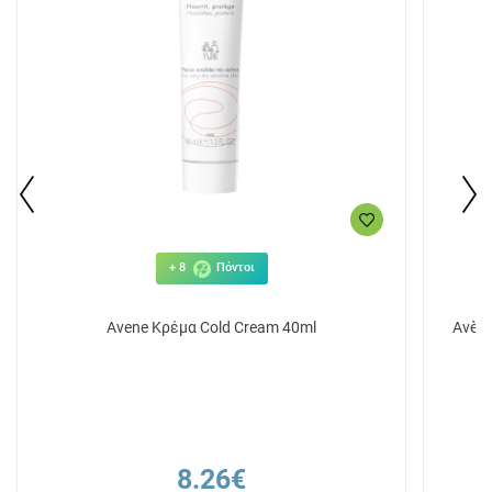
+ 8
Πόντοι
Avene Κρέμα Cold Cream 40ml
Avèn
8.26€