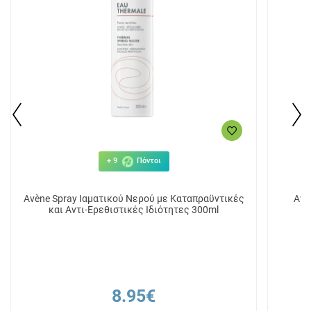
+ 9
Πόντοι
Avène Spray Ιαματικού Νερού με Καταπραϋντικές
Avè
και Αντι-Ερεθιστικές Ιδιότητες 300ml
8.95€