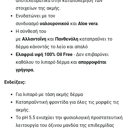
αποτελεσματικά στην καταπολέμηση των
στοιχείων της ακμής.
Ενυδατώνει με τον
συνδυασμό
υαλουρονικού
και
Aloe vera
.
Η σύνθεσή του
με
Αλλαντοΐνη
και
Πανθενόλη
καταπραΰνει το
δέρμα κάνοντάς το λείο και απαλό
Ελαφριά υφή 100% Oil Free
- Δεν επιβαρύνει
καθόλου το λιπαρό δέρμα και
απορροφάται
γρήγορα.
Ενδείξεις:
Για λιπαρό με τάση ακμής δέρμα
Καταπραΰντική φροντίδα για όλες τις μορφές τις
ακμής.
Το pH 5.5 ενισχύει την φυσιολογική προστατευτική
λειτουργία του όξινου μανδύα της επιδερμίδας