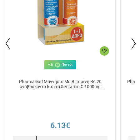
+ 6
Πόντοι
Pharmalead Μαγνήσιο Με Βιταμίνη Β6 20
Pharm
αναβράζοντα δισκία & Vitamin C 1000mg
Πορτοκάλι 20 αναβράζοντα δισκία
6.13€