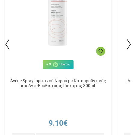
+ 9
Πόντοι
Avène Spray Ιαματικού Νερού με Καταπραϋντικές
Avè
και Αντι-Ερεθιστικές Ιδιότητες 300ml
9.10€