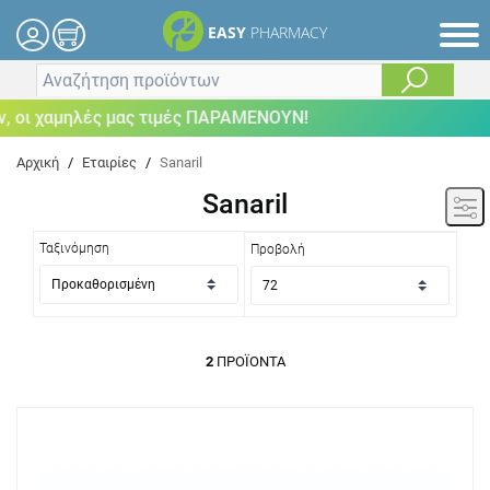
EASY
PHARMACY
 οι χαμηλές μας τιμές ΠΑΡΑΜΕΝΟΥΝ!
Αρχική
/
Εταιρίες
/
Sanaril
Sanaril
Ταξινόμηση
Προβολή
2
ΠΡΟΪΌΝΤΑ