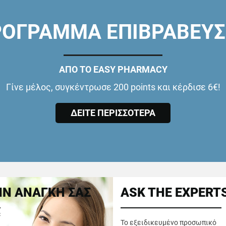
ΟΓΡΑΜΜΑ ΕΠΙΒΡΑΒΕΥ
ΑΠΟ ΤΟ EASY PHARMACY
Γίνε μέλος, συγκέντρωσε 200 points και κέρδισε 6€!
ΔΕΙΤΕ ΠΕΡΙΣΣΟΤΕΡΑ
Ν ΑΝΑΓΚΗ ΣΑΣ
ASK THE EXPERT
ε
Το εξειδικευμένο προσωπικό