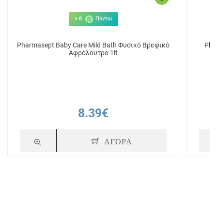
+ 8
Πόντοι
Pharmasept Baby Care Mild Bath Φυσικό Βρεφικό
Pha
Αφρόλουτρο 1lt
8.39€
ΑΓΟΡΑ