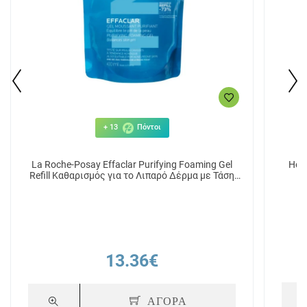
+ 13
Πόντοι
La Roche-Posay Effaclar Purifying Foaming Gel
Hel
Refill Καθαρισμός για το Λιπαρό Δέρμα με Τάση
Ακμής 400ml
13.36€
ΑΓΟΡΑ