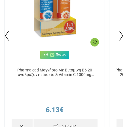
+ 6
Πόντοι
Pharmalead Μαγνήσιο Με Βιταμίνη Β6 20
Pharm
αναβράζοντα δισκία & Vitamin C 1000mg
20 
Πορτοκάλι 20 αναβράζοντα δισκία
6.13€
ΑΓΟΡΑ