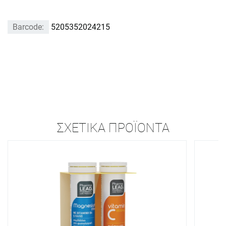
Barcode:
5205352024215
ΣΧΕΤΙΚΆ ΠΡΟΪΌΝΤΑ