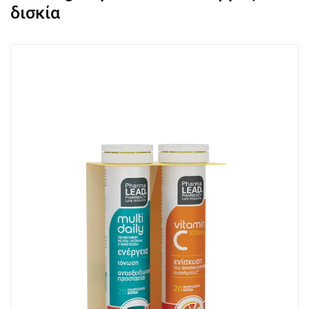
δισκία