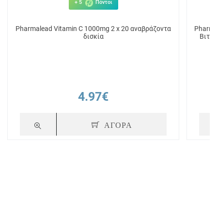
+ 5
Πόντοι
Pharmalead Vitamin C 1000mg 2 x 20 αναβράζοντα
Pharma
δισκία
Βιταμ
4.97€
ΑΓΟΡΑ