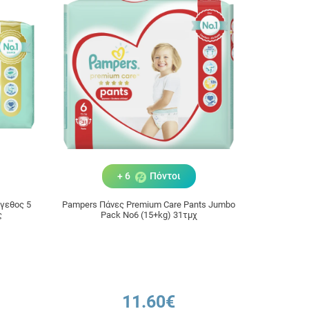
+ 6
Πόντοι
γεθος 5
Pampers Πάνες Premium Care Pants Jumbo
ς
Pack Νo6 (15+kg) 31τμχ
11.60€