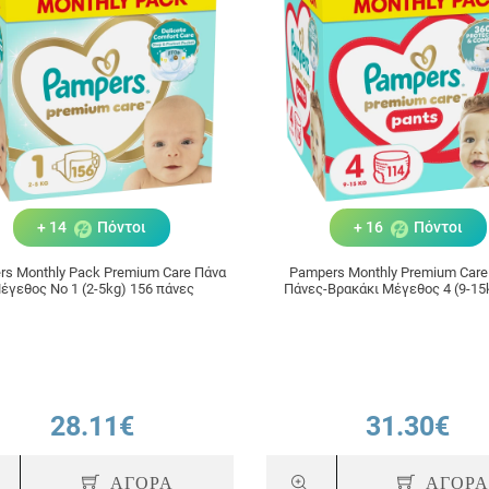
+ 14
Πόντοι
+ 16
Πόντοι
s Monthly Pack Premium Care Πάνα
Pampers Monthly Premium Care
έγεθος No 1 (2-5kg) 156 πάνες
Πάνες-Βρακάκι Μέγεθος 4 (9-15kg) 114
Πάνες-Βρακάκι
28.11€
31.30€
ΑΓΟΡΑ
ΑΓΟΡ