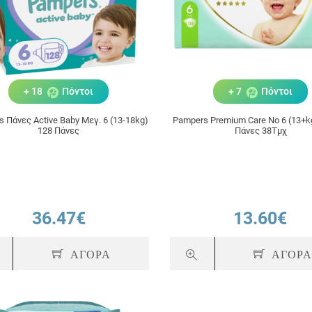
+ 18
Πόντοι
+ 7
Πόντοι
 Πάνες Active Baby Μεγ. 6 (13-18kg)
Pampers Premium Care No 6 (13+
128 Πάνες
Πάνες 38Τμχ
36.47€
13.60€
ΑΓΟΡΑ
ΑΓΟΡ