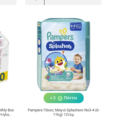
+ 2
Πόντοι
thly Bοx
Pampers Πάνες Μαγιό Splashers No3-4 (6-
ντηλα
11kg) 12τεμ