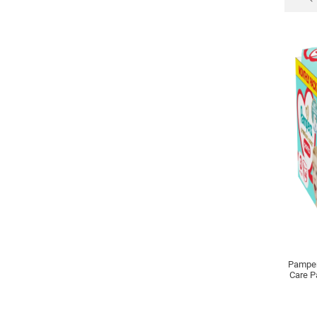
Pamper
Care P