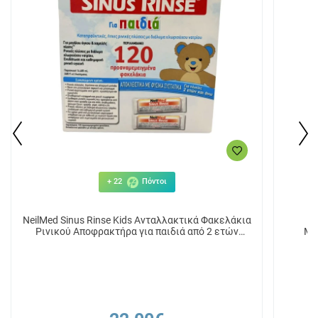
+ 22
Πόντοι
NeilMed Sinus Rinse Kids Ανταλλακτικά Φακελάκια
Ρινικού Αποφρακτήρα για παιδιά από 2 ετών
Μα
120τμχ